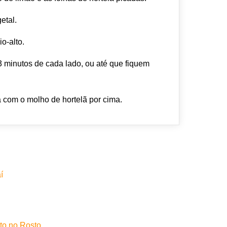
etal.
o-alto.
3 minutos de cada lado, ou até que fiquem
a com o molho de hortelã por cima.
í
to no Rosto