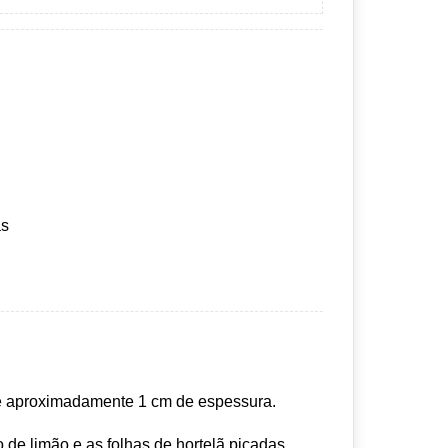
as
e aproximadamente 1 cm de espessura.
 de limão e as folhas de hortelã picadas.