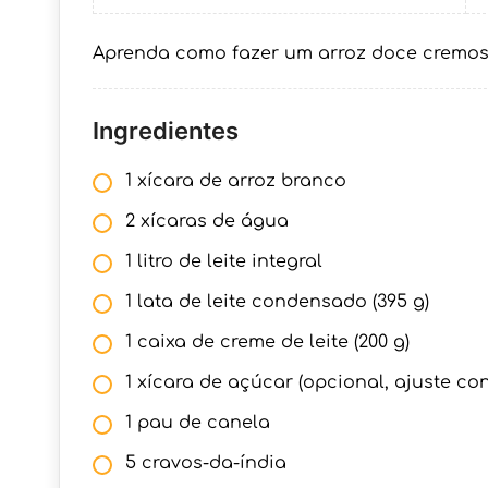
Aprenda como fazer um arroz doce cremoso s
Ingredientes
1 xícara de arroz branco
2 xícaras de água
1 litro de leite integral
1 lata de leite condensado (395 g)
1 caixa de creme de leite (200 g)
1 xícara de açúcar (opcional, ajuste co
1 pau de canela
5 cravos-da-índia