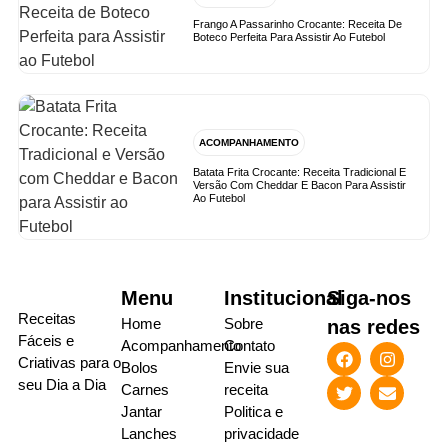
Frango A Passarinho Crocante: Receita De
Boteco Perfeita Para Assistir Ao Futebol
ACOMPANHAMENTO
Batata Frita Crocante: Receita Tradicional E
Versão Com Cheddar E Bacon Para Assistir
Ao Futebol
Menu
Institucional
Siga-nos
Receitas
Home
Sobre
nas redes
Fáceis e
Acompanhamento
Contato
Criativas para o
Bolos
Envie sua
seu Dia a Dia
Carnes
receita
Jantar
Politica e
Lanches
privacidade