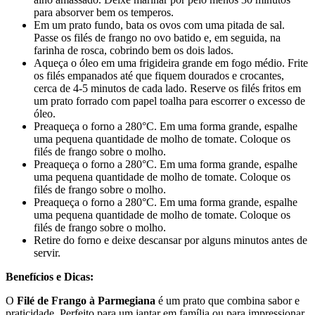
para absorver bem os temperos.
Em um prato fundo, bata os ovos com uma pitada de sal.
Passe os filés de frango no ovo batido e, em seguida, na
farinha de rosca, cobrindo bem os dois lados.
Aqueça o óleo em uma frigideira grande em fogo médio. Frite
os filés empanados até que fiquem dourados e crocantes,
cerca de 4-5 minutos de cada lado. Reserve os filés fritos em
um prato forrado com papel toalha para escorrer o excesso de
óleo.
Preaqueça o forno a 280°C. Em uma forma grande, espalhe
uma pequena quantidade de molho de tomate. Coloque os
filés de frango sobre o molho.
Preaqueça o forno a 280°C. Em uma forma grande, espalhe
uma pequena quantidade de molho de tomate. Coloque os
filés de frango sobre o molho.
Preaqueça o forno a 280°C. Em uma forma grande, espalhe
uma pequena quantidade de molho de tomate. Coloque os
filés de frango sobre o molho.
Retire do forno e deixe descansar por alguns minutos antes de
servir.
Benefícios e Dicas:
O
Filé de Frango à Parmegiana
é um prato que combina sabor e
praticidade. Perfeito para um jantar em família ou para impressionar