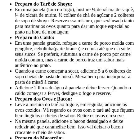
Preparo do Tarê de Shoyu:
Em uma panela (fora do fogo), misture ¼ de xícara de saquê,
¼ de xícara de mirim, ½ colher de chá de açúcar e 2 colheres
de sopa de shoyu. Reserve essa mistura, que será usada tanto
para marinar os ovos quanto para dar um toque especial ao
prato na hora da montagem.
Preparo do Caldo:
Em uma panela grande, refogue a carne de porco moída com
gengibre, cebolinha(parte branca) e cebola até que ela solte
seus sucos. Se preferir, substitua a carne de porco por carne
moída comum, mas a carne de porco traz um sabor mais
autêntico ao prato.
Quando a carne começar a secar, adicione 5 a 6 colheres de
sopa cheias de pasta de missô. Mexa bem para incorporar a
pasta de missô à carne.
Adicione 2 litros de água à panela e deixe ferver. Quando o
caldo começar a ferver, desligue o fogo e reserve.
Preparo dos Ovos e Bacon:
Leve a mistura do tarê ao fogo e, em seguida, adicione os
ovos cozidos. Vá regando os ovos com o tarê até que fiquem
bem tingidos e cheios de sabor. Retire os ovos e reserve.
Na mesma panela, adicione o bacon dessalgado e deixe
reduzir até que caramelize bem. Isso vai deixar o bacon
crocante e cheio de sabor.
Preparo do Macarrão: