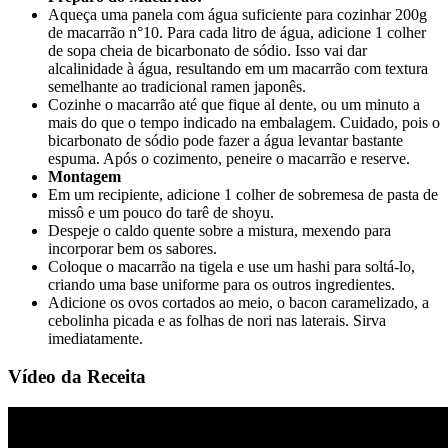
Aqueça uma panela com água suficiente para cozinhar 200g
de macarrão n°10. Para cada litro de água, adicione 1 colher
de sopa cheia de bicarbonato de sódio. Isso vai dar
alcalinidade à água, resultando em um macarrão com textura
semelhante ao tradicional ramen japonês.
Cozinhe o macarrão até que fique al dente, ou um minuto a
mais do que o tempo indicado na embalagem. Cuidado, pois o
bicarbonato de sódio pode fazer a água levantar bastante
espuma. Após o cozimento, peneire o macarrão e reserve.
Montagem
Em um recipiente, adicione 1 colher de sobremesa de pasta de
missô e um pouco do tarê de shoyu.
Despeje o caldo quente sobre a mistura, mexendo para
incorporar bem os sabores.
Coloque o macarrão na tigela e use um hashi para soltá-lo,
criando uma base uniforme para os outros ingredientes.
Adicione os ovos cortados ao meio, o bacon caramelizado, a
cebolinha picada e as folhas de nori nas laterais. Sirva
imediatamente.
Vídeo da Receita