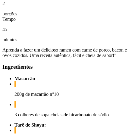
2
porções
Tempo
45
minutes
Aprenda a fazer um delicioso ramen com carne de porco, bacon e
ovos cozidos. Uma receita autêntica, fácil e cheia de sabor!”
Ingredientes
Macarrão
200g de macarrão n°10
3 colheres de sopa cheias de bicarbonato de sódio
Tarê de Shoyu: