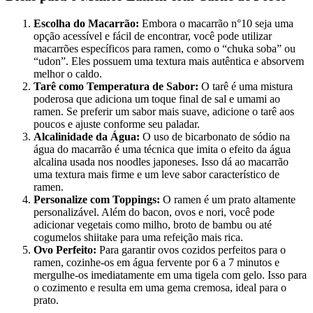
Escolha do Macarrão:
Embora o macarrão n°10 seja uma
opção acessível e fácil de encontrar, você pode utilizar
macarrões específicos para ramen, como o “chuka soba” ou
“udon”. Eles possuem uma textura mais autêntica e absorvem
melhor o caldo.
Tarê como Temperatura de Sabor:
O tarê é uma mistura
poderosa que adiciona um toque final de sal e umami ao
ramen. Se preferir um sabor mais suave, adicione o tarê aos
poucos e ajuste conforme seu paladar.
Alcalinidade da Água:
O uso de bicarbonato de sódio na
água do macarrão é uma técnica que imita o efeito da água
alcalina usada nos noodles japoneses. Isso dá ao macarrão
uma textura mais firme e um leve sabor característico de
ramen.
Personalize com Toppings:
O ramen é um prato altamente
personalizável. Além do bacon, ovos e nori, você pode
adicionar vegetais como milho, broto de bambu ou até
cogumelos shiitake para uma refeição mais rica.
Ovo Perfeito:
Para garantir ovos cozidos perfeitos para o
ramen, cozinhe-os em água fervente por 6 a 7 minutos e
mergulhe-os imediatamente em uma tigela com gelo. Isso para
o cozimento e resulta em uma gema cremosa, ideal para o
prato.