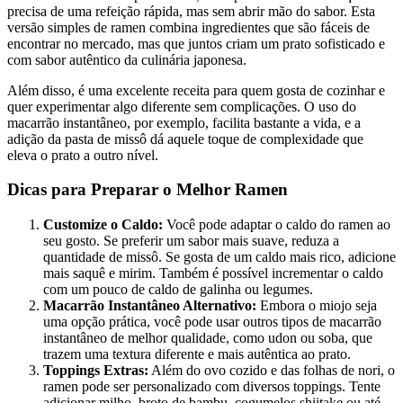
precisa de uma refeição rápida, mas sem abrir mão do sabor. Esta
versão simples de ramen combina ingredientes que são fáceis de
encontrar no mercado, mas que juntos criam um prato sofisticado e
com sabor autêntico da culinária japonesa.
Além disso, é uma excelente receita para quem gosta de cozinhar e
quer experimentar algo diferente sem complicações. O uso do
macarrão instantâneo, por exemplo, facilita bastante a vida, e a
adição da pasta de missô dá aquele toque de complexidade que
eleva o prato a outro nível.
Dicas para Preparar o Melhor Ramen
Customize o Caldo:
Você pode adaptar o caldo do ramen ao
seu gosto. Se preferir um sabor mais suave, reduza a
quantidade de missô. Se gosta de um caldo mais rico, adicione
mais saquê e mirim. Também é possível incrementar o caldo
com um pouco de caldo de galinha ou legumes.
Macarrão Instantâneo Alternativo:
Embora o miojo seja
uma opção prática, você pode usar outros tipos de macarrão
instantâneo de melhor qualidade, como udon ou soba, que
trazem uma textura diferente e mais autêntica ao prato.
Toppings Extras:
Além do ovo cozido e das folhas de nori, o
ramen pode ser personalizado com diversos toppings. Tente
adicionar milho, broto de bambu, cogumelos shiitake ou até