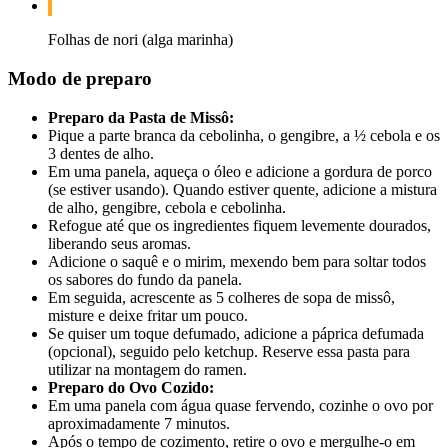
Folhas de nori (alga marinha)
Modo de preparo
Preparo da Pasta de Missô:
Pique a parte branca da cebolinha, o gengibre, a ½ cebola e os
3 dentes de alho.
Em uma panela, aqueça o óleo e adicione a gordura de porco
(se estiver usando). Quando estiver quente, adicione a mistura
de alho, gengibre, cebola e cebolinha.
Refogue até que os ingredientes fiquem levemente dourados,
liberando seus aromas.
Adicione o saquê e o mirim, mexendo bem para soltar todos
os sabores do fundo da panela.
Em seguida, acrescente as 5 colheres de sopa de missô,
misture e deixe fritar um pouco.
Se quiser um toque defumado, adicione a páprica defumada
(opcional), seguido pelo ketchup. Reserve essa pasta para
utilizar na montagem do ramen.
Preparo do Ovo Cozido:
Em uma panela com água quase fervendo, cozinhe o ovo por
aproximadamente 7 minutos.
Após o tempo de cozimento, retire o ovo e mergulhe-o em