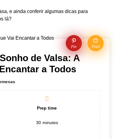
asa, e ainda conferir algumas dicas para
os lá?
Pin
Print
Sonho de Valsa: A
Encantar a Todos
emesas
Prep time
30
minutes