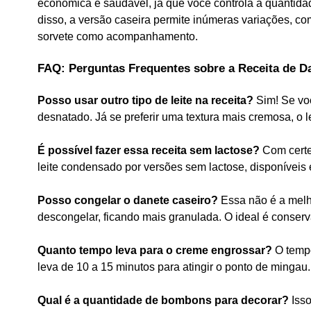
econômica e saudável, já que você controla a quantidad
disso, a versão caseira permite inúmeras variações, c
sorvete como acompanhamento.
FAQ: Perguntas Frequentes sobre a Receita de D
Posso usar outro tipo de leite na receita?
Sim! Se voc
desnatado. Já se preferir uma textura mais cremosa, o le
É possível fazer essa receita sem lactose?
Com certez
leite condensado por versões sem lactose, disponíveis
Posso congelar o danete caseiro?
Essa não é a melh
descongelar, ficando mais granulada. O ideal é conserv
Quanto tempo leva para o creme engrossar?
O tempo
leva de 10 a 15 minutos para atingir o ponto de mingau.
Qual é a quantidade de bombons para decorar?
Isso