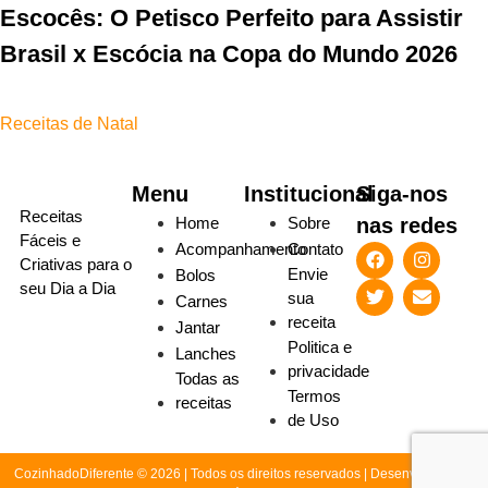
Escocês: O Petisco Perfeito para Assistir
Brasil x Escócia na Copa do Mundo 2026
Receitas de Natal
Menu
Institucional
Siga-nos
Receitas
Home
Sobre
nas redes
Fáceis e
Acompanhamento
Contato
Criativas para o
Envie
Bolos
seu Dia a Dia
sua
Carnes
receita
Jantar
Politica e
Lanches
privacidade
Todas as
Termos
receitas
de Uso
CozinhadoDiferente © 2026 | Todos os direitos reservados | Desenvolvido por