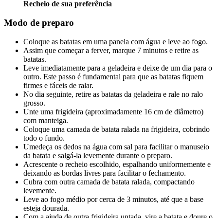
Recheio de sua preferência
Modo de preparo
Coloque as batatas em uma panela com água e leve ao fogo.
Assim que começar a ferver, marque 7 minutos e retire as
batatas.
Leve imediatamente para a geladeira e deixe de um dia para o
outro. Este passo é fundamental para que as batatas fiquem
firmes e fáceis de ralar.
No dia seguinte, retire as batatas da geladeira e rale no ralo
grosso.
Unte uma frigideira (aproximadamente 16 cm de diâmetro)
com manteiga.
Coloque uma camada de batata ralada na frigideira, cobrindo
todo o fundo.
Umedeça os dedos na água com sal para facilitar o manuseio
da batata e salgá-la levemente durante o preparo.
Acrescente o recheio escolhido, espalhando uniformemente e
deixando as bordas livres para facilitar o fechamento.
Cubra com outra camada de batata ralada, compactando
levemente.
Leve ao fogo médio por cerca de 3 minutos, até que a base
esteja dourada.
Com a ajuda de outra frigideira untada, vire a batata e doure o