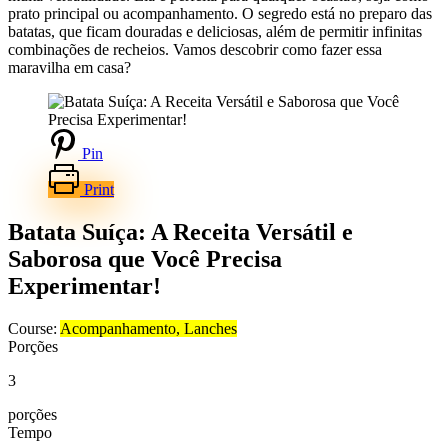
prato principal ou acompanhamento. O segredo está no preparo das
batatas, que ficam douradas e deliciosas, além de permitir infinitas
combinações de recheios. Vamos descobrir como fazer essa
maravilha em casa?
Pin
Print
Batata Suíça: A Receita Versátil e
Saborosa que Você Precisa
Experimentar!
Course:
Acompanhamento, Lanches
Porções
3
porções
Tempo