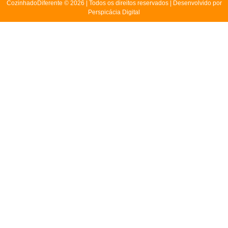
CozinhadoDiferente © 2026 | Todos os direitos reservados | Desenvolvido por
Perspicácia Digital