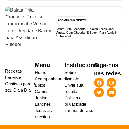
ACOMPANHAMENTO
Batata Frita Crocante: Receita Tradicional E
Versão Com Cheddar E Bacon Para Assistir
Ao Futebol
Menu
Institucional
Siga-nos
Receitas
Home
Sobre
nas redes
Fáceis e
Acompanhamento
Contato
Criativas para o
Bolos
Envie sua
seu Dia a Dia
Carnes
receita
Jantar
Politica e
Lanches
privacidade
Todas as
Termos de Uso
receitas