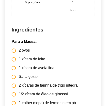
6
porções
1
hour
Ingredientes
Para a Massa:
2 ovos
1 xícara de leite
1 xícara de aveia fina
Sal a gosto
2 xícaras de farinha de trigo integral
1/2 xícara de óleo de girassol
1 colher (sopa) de fermento em pó