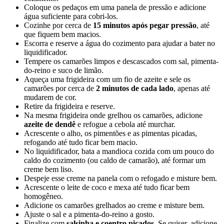
Coloque os pedaços em uma panela de pressão e adicione
água suficiente para cobri-los.
Cozinhe por cerca de
15 minutos após pegar pressão
, até
que fiquem bem macios.
Escorra e reserve a água do cozimento para ajudar a bater no
liquidificador.
Tempere os camarões limpos e descascados com sal, pimenta-
do-reino e suco de limão.
Aqueça uma frigideira com um fio de azeite e sele os
camarões por cerca de
2 minutos de cada lado
, apenas até
mudarem de cor.
Retire da frigideira e reserve.
Na mesma frigideira onde grelhou os camarões, adicione
azeite de dendê
e refogue a cebola até murchar.
Acrescente o alho, os pimentões e as pimentas picadas,
refogando até tudo ficar bem macio.
No liquidificador, bata a mandioca cozida com um pouco do
caldo do cozimento (ou caldo de camarão), até formar um
creme bem liso.
Despeje esse creme na panela com o refogado e misture bem.
Acrescente o leite de coco e mexa até tudo ficar bem
homogêneo.
Adicione os camarões grelhados ao creme e misture bem.
Ajuste o sal e a pimenta-do-reino a gosto.
Finalize com
salsinha e coentro picados
. Se quiser, adicione