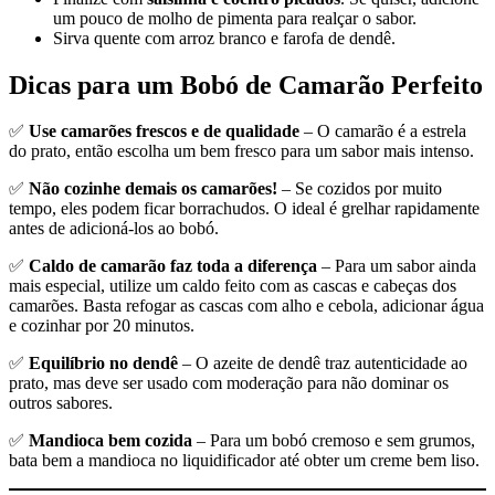
um pouco de molho de pimenta para realçar o sabor.
Sirva quente com arroz branco e farofa de dendê.
Dicas para um Bobó de Camarão Perfeito
✅
Use camarões frescos e de qualidade
– O camarão é a estrela
do prato, então escolha um bem fresco para um sabor mais intenso.
✅
Não cozinhe demais os camarões!
– Se cozidos por muito
tempo, eles podem ficar borrachudos. O ideal é grelhar rapidamente
antes de adicioná-los ao bobó.
✅
Caldo de camarão faz toda a diferença
– Para um sabor ainda
mais especial, utilize um caldo feito com as cascas e cabeças dos
camarões. Basta refogar as cascas com alho e cebola, adicionar água
e cozinhar por 20 minutos.
✅
Equilíbrio no dendê
– O azeite de dendê traz autenticidade ao
prato, mas deve ser usado com moderação para não dominar os
outros sabores.
✅
Mandioca bem cozida
– Para um bobó cremoso e sem grumos,
bata bem a mandioca no liquidificador até obter um creme bem liso.