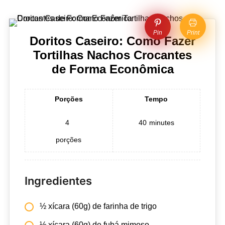
Pin
Print
Doritos Caseiro: Como Fazer
Tortilhas Nachos Crocantes
de Forma Econômica
Porções
Tempo
4
40
minutes
porções
Ingredientes
½ xícara (60g) de farinha de trigo
½ xícara (60g) de fubá mimoso