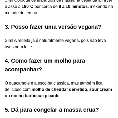
Sim! Coloque os triângulos de massa na cesta da air fryer
e asse a
180°C
por cerca de
8 a 10 minutos
, mexendo na
metade do tempo.
3. Posso fazer uma versão vegana?
Sim! A receita já é naturalmente vegana, pois não leva
ovos nem leite.
4. Como fazer um molho para
acompanhar?
O guacamole é a escolha clássica, mas também fica
delicioso com
molho de cheddar derretido, sour cream
ou molho barbecue picante
.
5. Dá para congelar a massa crua?