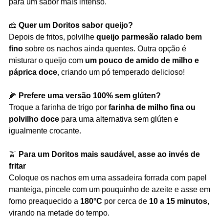
para um sabor mais intenso.
🧀
Quer um Doritos sabor queijo?
Depois de fritos, polvilhe
queijo parmesão ralado bem
fino
sobre os nachos ainda quentes. Outra opção é
misturar o queijo com
um pouco de amido de milho e
páprica doce
, criando um pó temperado delicioso!
🌽
Prefere uma versão 100% sem glúten?
Troque a farinha de trigo por
farinha de milho fina ou
polvilho doce
para uma alternativa sem glúten e
igualmente crocante.
🫒
Para um Doritos mais saudável, asse ao invés de
fritar
Coloque os nachos em uma assadeira forrada com papel
manteiga, pincele com um pouquinho de azeite e asse em
forno preaquecido a
180°C
por cerca de
10 a 15 minutos
,
virando na metade do tempo.