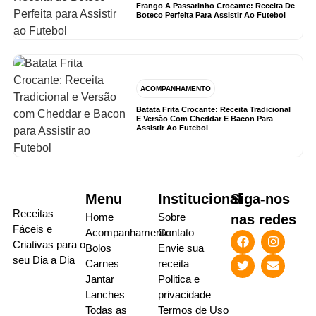
Frango A Passarinho Crocante: Receita De
Boteco Perfeita Para Assistir Ao Futebol
ACOMPANHAMENTO
Batata Frita Crocante: Receita Tradicional
E Versão Com Cheddar E Bacon Para
Assistir Ao Futebol
Menu
Institucional
Siga-nos
Receitas
Home
Sobre
nas redes
Fáceis e
Acompanhamento
Contato
Criativas para o
Bolos
Envie sua
seu Dia a Dia
Carnes
receita
Jantar
Politica e
Lanches
privacidade
Todas as
Termos de Uso