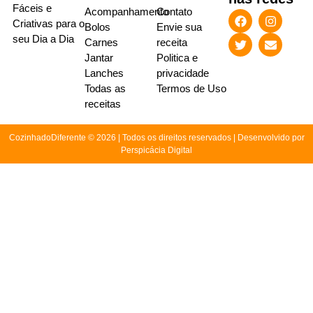
Fáceis e
Acompanhamento
Contato
Criativas para o
Bolos
Envie sua
seu Dia a Dia
Carnes
receita
Jantar
Politica e
Lanches
privacidade
Todas as
Termos de Uso
receitas
CozinhadoDiferente © 2026 | Todos os direitos reservados | Desenvolvido por
Perspicácia Digital