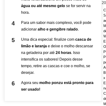
água ou até mesmo gelo
se for servir na
C
hora.
S
a
Para um sabor mais complexo, você pode
M
adicionar
alho e gengibre ralado
.
d
W
Uma dica especial: finalize com
casca de
E
limão e laranja
e deixe o molho descansar
P
na geladeira por até
24 horas
. Isso
P
intensifica os sabores! Depois desse
p
tempo, retire as cascas e coe o molho, se
A
B
desejar.
x
Agora seu
molho ponzu está pronto para
E
n
ser usado!
C
d
M