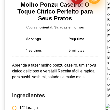
Pin
Print
S
Molho Ponzu Caseiro: O
E
Toque Cítrico Perfeito para
d
Seus Pratos
B
Course:
oriental, Saladas e molhos
P
E
Servings
Prep time
P
p
4
servings
5
minutes
A
B
x
Aprenda a fazer molho ponzu caseiro, um shoyu
E
cítrico delicioso e versátil! Receita fácil e rápida
n
para sushi, sashimi, saladas e muito mais
C
d
M
Ingredientes
2
1/2 laranja