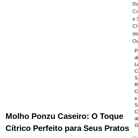
P
d
L
C
S
R
C
e
S
C
Molho Ponzu Caseiro: O Toque
d
O
Cítrico Perfeito para Seus Pratos