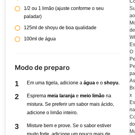
1/2 ou 1 limão (ajuste conforme o seu
paladar)
125ml de shoyu de boa qualidade
100ml de água
Modo de preparo
Em uma tigela, adicione a
água
e o
shoyu
.
Esprema
meia laranja
e
meio limão
na
mistura. Se preferir um sabor mais ácido,
adicione o limão inteiro.
Misture bem e prove. Se o sabor estiver
muito forte, adicione um pouco mais de