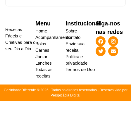
Menu
Institucional
Siga-nos
Receitas
Home
Sobre
nas redes
Fáceis e
Acompanhamento
Contato
Criativas para o
Bolos
Envie sua
seu Dia a Dia
Carnes
receita
Jantar
Politica e
Lanches
privacidade
Todas as
Termos de Uso
receitas
CozinhadoDiferente © 2026 | Todos os direitos reservados | Desenvolvido por
Perspicácia Digital