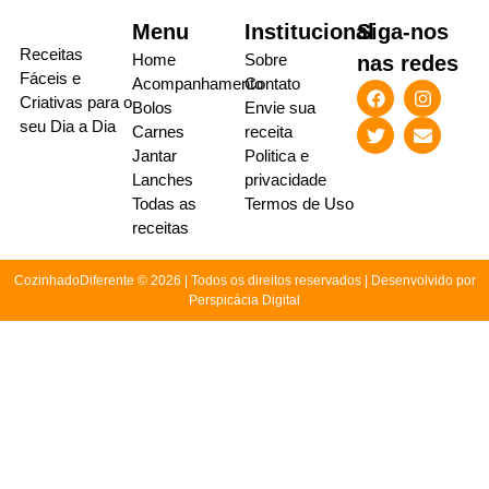
Menu
Institucional
Siga-nos
Receitas
Home
Sobre
nas redes
Fáceis e
Acompanhamento
Contato
Criativas para o
Bolos
Envie sua
seu Dia a Dia
Carnes
receita
Jantar
Politica e
Lanches
privacidade
Todas as
Termos de Uso
receitas
CozinhadoDiferente © 2026 | Todos os direitos reservados | Desenvolvido por
Perspicácia Digital