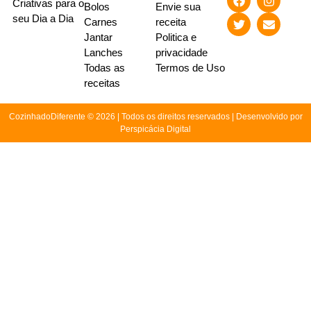
Criativas para o
Bolos
Envie sua
seu Dia a Dia
Carnes
receita
Jantar
Politica e
Lanches
privacidade
Todas as
Termos de Uso
receitas
CozinhadoDiferente © 2026 | Todos os direitos reservados | Desenvolvido por
Perspicácia Digital