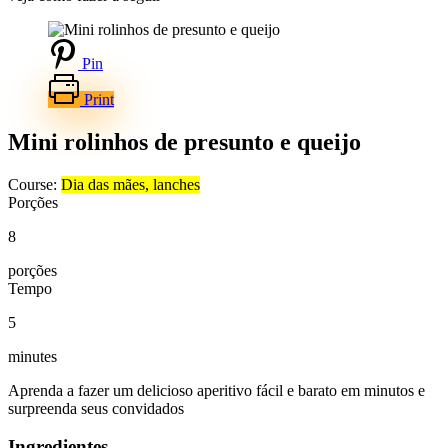
Pin
Print
Mini rolinhos de presunto e queijo
Course:
Dia das mães, lanches
Porções
8
porções
Tempo
5
minutes
Aprenda a fazer um delicioso aperitivo fácil e barato em minutos e
surpreenda seus convidados
Ingredientes